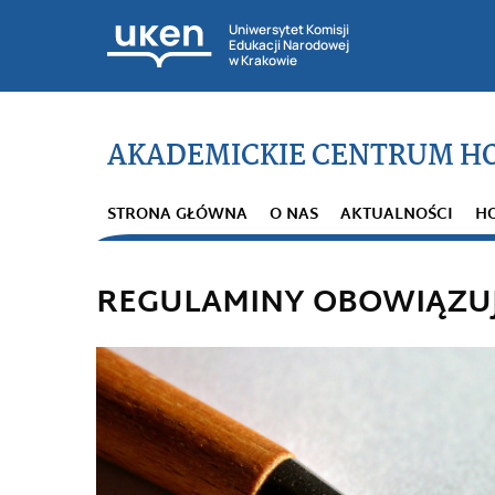
Uniwersytet Komisji
Edukacji Narodowej
w Krakowie
AKADEMICKIE CENTRUM H
STRONA GŁÓWNA
O NAS
AKTUALNOŚCI
H
REGULAMINY OBOWIĄZU