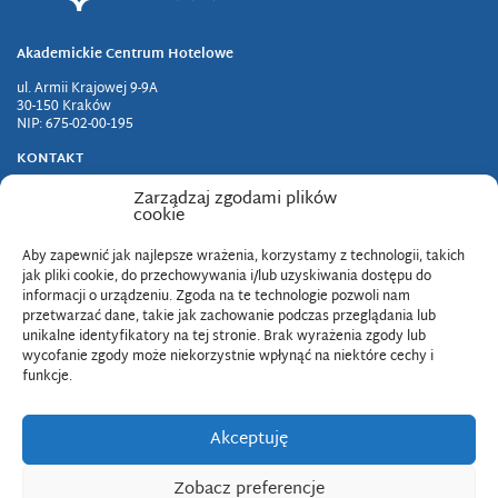
Akademickie Centrum Hotelowe
ul. Armii Krajowej 9-9A
30-150 Kraków
NIP: 675-02-00-195
KONTAKT
tel +48 12 662 6452
Zarządzaj zgodami plików
fax +48 12 662 6453
cookie
e-mail: hotel@up.krakow.pl
Aby zapewnić jak najlepsze wrażenia, korzystamy z technologii, takich
jak pliki cookie, do przechowywania i/lub uzyskiwania dostępu do
Biuletyn Informacji Publicznej
informacji o urządzeniu. Zgoda na te technologie pozwoli nam
przetwarzać dane, takie jak zachowanie podczas przeglądania lub
unikalne identyfikatory na tej stronie. Brak wyrażenia zgody lub
Deklaracja dostępności cyfrowej
wycofanie zgody może niekorzystnie wpłynąć na niektóre cechy i
Klauzula RODO
funkcje.
Regulamin serwisu internetowego UP
Akceptuję
Zobacz preferencje